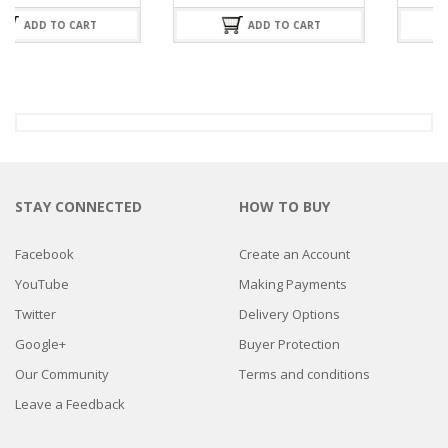
Valorado
Valorado
con
con
ADD TO CART
ADD TO CART
4.25
de
4.50
de
5
5
STAY CONNECTED
HOW TO BUY
Facebook
Create an Account
YouTube
Making Payments
Twitter
Delivery Options
Google+
Buyer Protection
Our Community
Terms and conditions
Leave a Feedback