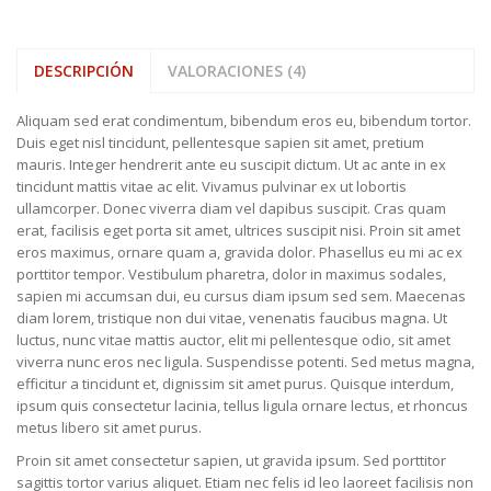
DESCRIPCIÓN
VALORACIONES (4)
Aliquam sed erat condimentum, bibendum eros eu, bibendum tortor.
Duis eget nisl tincidunt, pellentesque sapien sit amet, pretium
mauris. Integer hendrerit ante eu suscipit dictum. Ut ac ante in ex
tincidunt mattis vitae ac elit. Vivamus pulvinar ex ut lobortis
ullamcorper. Donec viverra diam vel dapibus suscipit. Cras quam
erat, facilisis eget porta sit amet, ultrices suscipit nisi. Proin sit amet
eros maximus, ornare quam a, gravida dolor. Phasellus eu mi ac ex
porttitor tempor. Vestibulum pharetra, dolor in maximus sodales,
sapien mi accumsan dui, eu cursus diam ipsum sed sem. Maecenas
diam lorem, tristique non dui vitae, venenatis faucibus magna. Ut
luctus, nunc vitae mattis auctor, elit mi pellentesque odio, sit amet
viverra nunc eros nec ligula. Suspendisse potenti. Sed metus magna,
efficitur a tincidunt et, dignissim sit amet purus. Quisque interdum,
ipsum quis consectetur lacinia, tellus ligula ornare lectus, et rhoncus
metus libero sit amet purus.
Proin sit amet consectetur sapien, ut gravida ipsum. Sed porttitor
sagittis tortor varius aliquet. Etiam nec felis id leo laoreet facilisis non